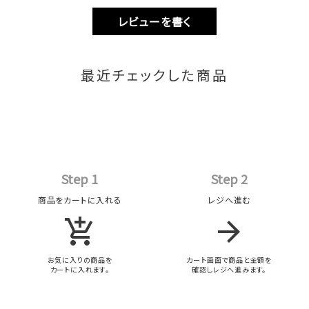
レビューを書く
最近チェックした商品
Step 1
Step 2
商品をカートに入れる
レジへ進む
add_shopping_cart
arrow_forward
お気に入りの商品を
カート画面で商品と金額を
カートに入れます。
確認しレジへ進みます。