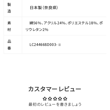
製
日本製（奈良県）
造
素
綿56％、アクリル24％、ポリエステル18％、ポ
材
リウレタン2％
品
LC
244668D003-ⅱ
番
カスタマーレビュー
最初のレビューを書きましょう