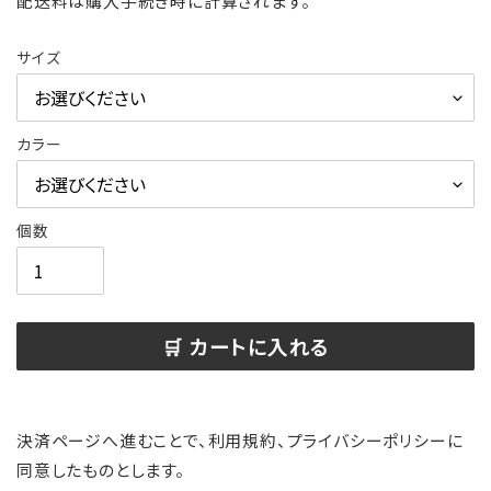
配送料
は購入手続き時に計算されます。
売
常
価
価
サイズ
格
格
カラー
個数
🛒 カートに入れる
カ
ー
決済ページへ進むことで、利用規約、プライバシーポリシーに
ト
同意したものとします。