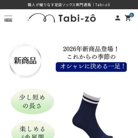
コ
職人が織りなす足袋ソックス専門通販｜Tabi-zô
ン
0
person
shopping_cart
テ
ン
ツ
に
ス
キ
ッ
プ
す
る