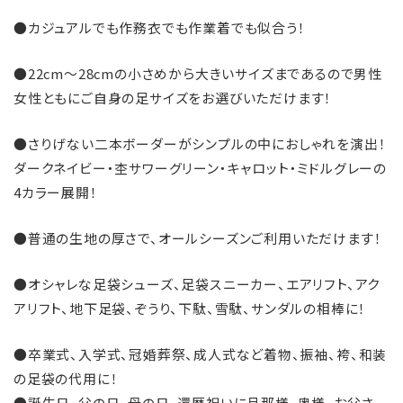
●カジュアルでも作務衣でも作業着でも似合う！
●22cm～28cmの小さめから大きいサイズまであるので男性
女性ともにご自身の足サイズをお選びいただけます！
●さりげない二本ボーダーがシンプルの中におしゃれを演出！
ダークネイビー・杢サワーグリーン・キャロット・ミドルグレーの
4
カラー展開！
●普通の生地の厚さで、オールシーズンご利用いただけます！
●オシャレな足袋シューズ、足袋スニーカー、エアリフト、アク
アリフト、地下足袋、ぞうり、下駄、雪駄、サンダルの相棒に！
●卒業式、入学式、冠婚葬祭、成人式など着物、振袖、袴、和装
の足袋の代用に！
●誕生日、父の日、母の日、還暦祝いに旦那様、奥様、お父さ