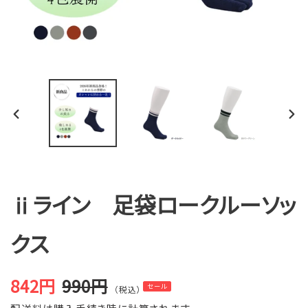
前
次
の
の
ス
ス
ラ
ラ
イ
イ
ド
ド
ⅱライン 足袋ロークルーソッ
クス
842円
990円
セール
（税込）
販
通