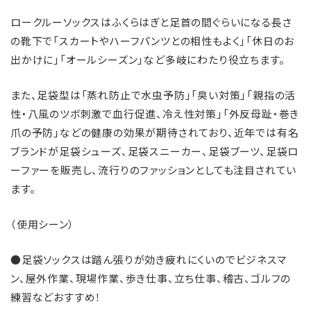
に
商
ロークルーソックスはふくらはぎと足首の間ぐらいになる長さ
品
の靴下で「スカートやハーフパンツとの相性もよく」「休日のお
を
出かけに」「オールシーズン」など多岐にわたり役立ちます。
追
また、足袋型は「蒸れ防止で水虫予防」「臭い対策」「親指の活
加
性・八風のツボ刺激で血行促進、冷え性対策」「外反母趾・巻き
す
爪の予防」などの健康の効果が期待されており、近年では有名
る
ブランドが足袋シューズ、足袋スニーカー、足袋ブーツ、足袋ロ
ーファーを販売し、流行りのファッションとしても注目されてい
ます。
（使用シーン）
●足袋ソックスは踏ん張りが効き疲れにくいのでビジネスマ
ン、屋外作業、現場作業、歩き仕事、立ち仕事、稽古、ゴルフの
練習などおすすめ！