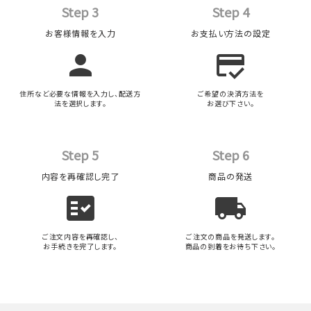
Step 3
Step 4
お客様情報を入力
お支払い方法の設定
person
credit_score
住所など必要な情報を入力し、配送方
ご希望の決済方法を
法を選択します。
お選び下さい。
Step 5
Step 6
内容を再確認し完了
商品の発送
fact_check
local_shipping
ご注文内容を再確認し、
ご注文の商品を発送します。
お手続きを完了します。
商品の到着をお待ち下さい。