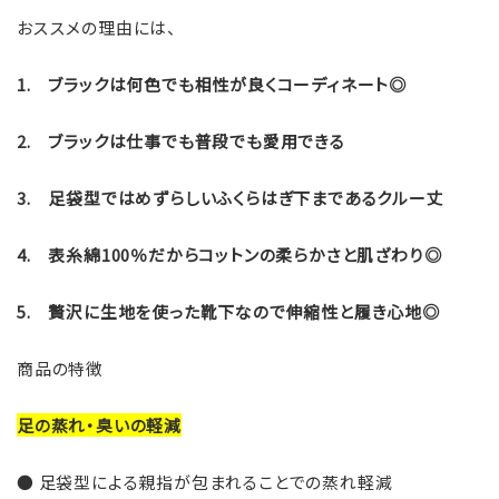
おススメの理由には、
追
加
1. ブラックは何色でも相性が良くコーディネート◎
す
る
2. ブラックは仕事でも普段でも愛用できる
3. 足袋型ではめずらしいふくらはぎ下まであるクルー丈
4. 表糸綿100％だからコットンの柔らかさと肌ざわり◎
5. 贅沢に生地を使った靴下なので伸縮性と履き心地◎
商品の特徴
足の蒸れ・臭いの軽減
● 足袋型による親指が包まれることでの蒸れ軽減