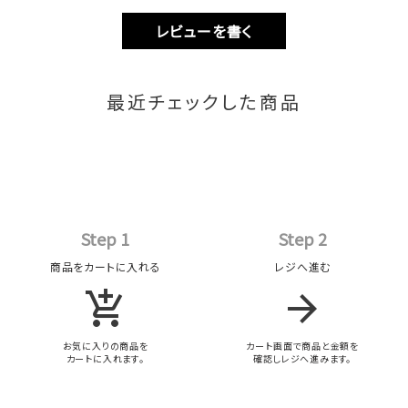
レビューを書く
最近チェックした商品
Step 1
Step 2
商品をカートに入れる
レジへ進む
add_shopping_cart
arrow_forward
お気に入りの商品を
カート画面で商品と金額を
カートに入れます。
確認しレジへ進みます。