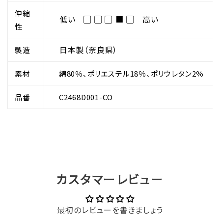
伸縮
低い ▢ ▢ ▢ ■ ▢ 高い
性
日本製（奈良県）
製造
素材
綿80％、ポリエステル18％、ポリウレタン2％
品番
C2
468D001-CO
カスタマーレビュー
最初のレビューを書きましょう