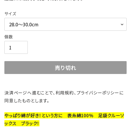
売
常
価
価
サイズ
格
格
個数
売り切れ
カ
ー
決済ページへ進むことで、利用規約、プライバシーポリシーに
ト
同意したものとします。
に
商
やっぱり綿が好き！という方に 表糸綿100％ 足袋クルーソ
品
ックス ブラック！
を