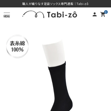
コ
職人が織りなす足袋ソックス専門通販｜Tabi-zô
ン
0
person
shopping_cart
テ
ン
ツ
に
ス
キ
ッ
プ
す
る