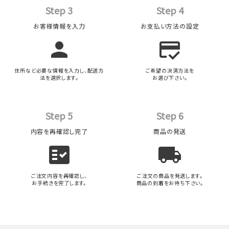
Step 3
Step 4
お客様情報を入力
お支払い方法の設定
person
credit_score
住所など必要な情報を入力し、配送方
ご希望の決済方法を
法を選択します。
お選び下さい。
Step 5
Step 6
内容を再確認し完了
商品の発送
fact_check
local_shipping
ご注文内容を再確認し、
ご注文の商品を発送します。
お手続きを完了します。
商品の到着をお待ち下さい。