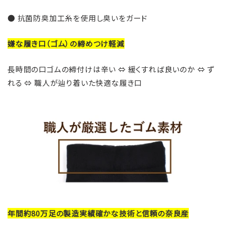
● 抗菌防臭加工糸を使用し臭いをガード
嫌な履き口（ゴム）の締めつけ軽減
長時間の口ゴムの締付けは辛い
⇔
緩くすれば良いのか ⇔
ず
れる ⇔ 職人が
辿り着いた快適な履き口
年間約80万足の製造実績
確かな技術と信頼の奈良産